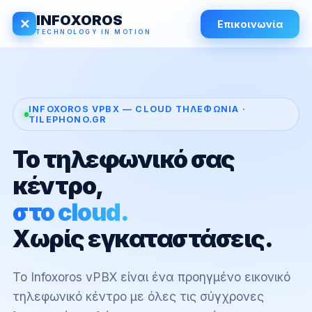
INFOXOROS
✕
Επικοινωνία
TECHNOLOGY IN MOTION
INFOXOROS VPBX — CLOUD ΤΗΛΕΦΩΝΊΑ ·
TILEPHONO.GR
Το τηλεφωνικό σας
κέντρο,
στο cloud.
Χωρίς εγκαταστάσεις.
Το Infoxoros vPBX είναι ένα προηγμένο εικονικό
τηλεφωνικό κέντρο με όλες τις σύγχρονες