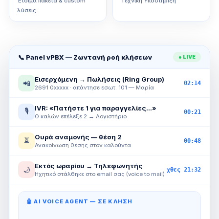
Έτοιμα πακέτα & custom
Τεχνική Υποστήριξη
λύσεις
📞 Panel vPBX — Ζωντανή ροή κλήσεων
● LIVE
Εισερχόμενη → Πωλήσεις (Ring Group)
📲
02:14
2691 0xxxxx · απάντησε εσωτ. 101 — Μαρία
IVR: «Πατήστε 1 για παραγγελίες…»
🎙
00:21
Ο καλών επέλεξε 2 → Λογιστήριο
Ουρά αναμονής — θέση 2
⏳
00:48
Ανακοίνωση θέσης στον καλούντα
Εκτός ωραρίου → Τηλεφωνητής
🌙
χθες 21:32
Ηχητικό στάλθηκε στο email σας (voice to mail)
🤖 AI VOICE AGENT — ΣΕ ΚΛΉΣΗ