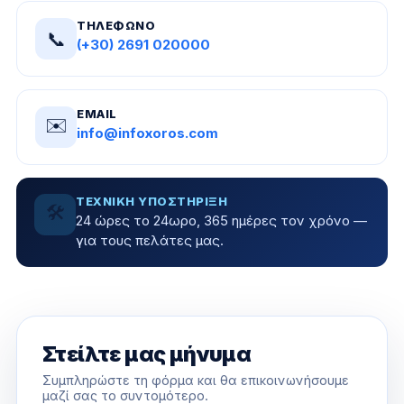
ΤΗΛΈΦΩΝΟ
📞
(+30) 2691 020000
EMAIL
✉️
info@infoxoros.com
ΤΕΧΝΙΚΉ ΥΠΟΣΤΉΡΙΞΗ
🛠
24 ώρες το 24ωρο, 365 ημέρες τον χρόνο —
για τους πελάτες μας.
Στείλτε μας μήνυμα
Συμπληρώστε τη φόρμα και θα επικοινωνήσουμε
μαζί σας το συντομότερο.